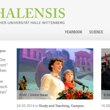
YEARBOOK
SCIENCE
pus
„Die
ommt“
chen
ne
 sich
ten“
© MZ / Günter Bauer
© Ma
24.03.2014 in
Study and Teaching,
Campus
16.05