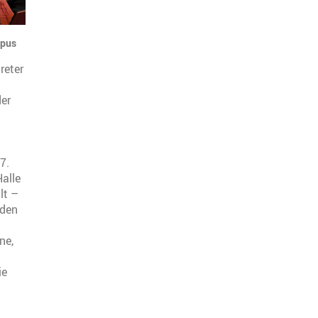
pus
reter
er
7.
Halle
lt –
 den
ne,
ie