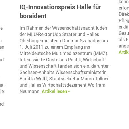
könnt
IQ-Innovationspreis Halle für
erfo
Direk
boraident
Pfle
erklä
de
Im Rahmen der Wissenschaftsnacht luden
Gesu
der MLU-Rektor Udo Sträter und Halles
als 
m
Oberbürgermeisterin Dagmar Szabados am
ange
len
1. Juli 2011 zu einem Empfang ins
Artik
Mitteldeutsche Multimediazentrum (MMZ).
rd
Interessierte Gäste aus Politik, Wirtschaft
und Wissenschaft fanden sich ein, darunter
Sachsen-Anhalts Wissenschaftsministerin
r
Birgitta Wolff, Staatssekretär Marco Tullner
a -
und Halles Wirtschaftsdezernent Wolfram
ie
Neumann.
Artikel lesen
nd