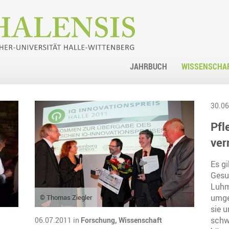
JAHRBUCH
WISSENSCHA
30.06
Pfl
ver
Es gi
Gesun
Luhm
umgeh
© Thomas Ziegler
sie u
schw
06.07.2011 in
Forschung,
Wissenschaft