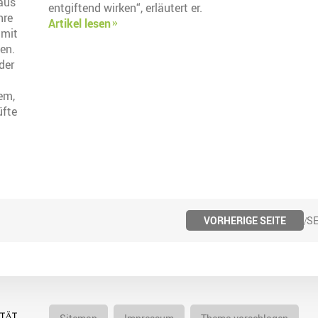
 aus
entgiftend wirken“, erläutert er.
hre
Artikel lesen
 mit
en.
der
em,
üfte
VORHERIGE SEITE