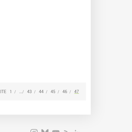
…
1
43
44
45
46
47