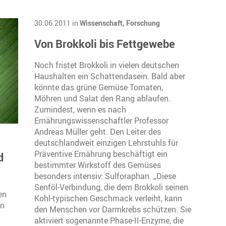
30.06.2011 in
Wissenschaft,
Forschung
Von Brokkoli bis Fettgewebe
Noch fristet Brokkoli in vielen deutschen
Haushalten ein Schattendasein. Bald aber
könnte das grüne Gemüse Tomaten,
Möhren und Salat den Rang ablaufen.
Zumindest, wenn es nach
Ernährungswissenschaftler Professor
Andreas Müller geht. Den Leiter des
deutschlandweit einzigen Lehrstuhls für
Präventive Ernährung beschäftigt ein
d
bestimmter Wirkstoff des Gemüses
besonders intensiv: Sulforaphan. „Diese
Senföl-Verbindung, die dem Brokkoli seinen
en
Kohl-typischen Geschmack verleiht, kann
en
den Menschen vor Darmkrebs schützen. Sie
aktiviert sogenannte Phase-II-Enzyme, die