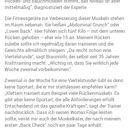
Rücken- und Bauchmuskeln stimmt, das Niveau ist aber
mittelmäßig“, diagnostiziert der Experte.
Die Fitnessgeräte zur Verbesserung dieser Muskeln stehen
im Raum nebenan. Sie heißen „Abdominal Crunch“ oder
„Lower Back“. Hier fühlen sich fünf Kilo – mit dem unteren
Rücken gehoben – eher wie 15 an. Meinem Rücken
zuliebe sollte ich regelmäßig daran trainieren und die
Gewichte allmählich steigern. „Da reicht schon eine
Viertelstunde“, sagt Braunroth, der selbst seit 35 Jahren
Krafttraining macht. „Wichtig ist, dass Sie wirklich jede
Woche zweimal vorbeikommen.“
Zweimal in der Woche für eine Viertelstunde! Gibt es denn
keine Sportart, die er mir stattdessen empfehlen kann?
„Klettern trainiert zum Beispiel viele Rückenmuskeln. Es
gibt aber keine Sportart, die alle Anforderungen erfüllt.
Entscheidend ist das gezielte Kräftigen“, sagt der Trainer
nachdrücklich. Dass ich seinen Worten Folge leisten
sollte, verrät mir auch der Muskelkater, der nach meinem
ersten „Back Check“ noch ein paar Tage anhält.