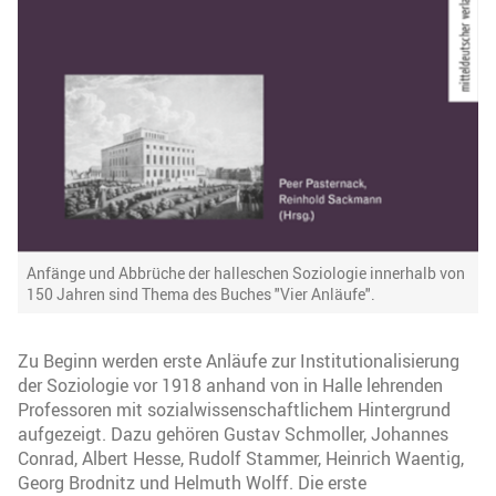
Anfänge und Abbrüche der halleschen Soziologie innerhalb von
150 Jahren sind Thema des Buches "Vier Anläufe".
Zu Beginn werden erste Anläufe zur Institutionalisierung
der Soziologie vor 1918 anhand von in Halle lehrenden
Professoren mit sozialwissenschaftlichem Hintergrund
aufgezeigt. Dazu gehören Gustav Schmoller, Johannes
Conrad, Albert Hesse, Rudolf Stammer, Heinrich Waentig,
Georg Brodnitz und Helmuth Wolff. Die erste