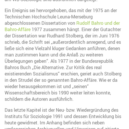
Ein Ereignis sei hervorgehoben, das mit der 1975 an der
Technischen Hochschule Leuna-Merseburg
abgeschlossenen Dissertation von
Rudolf Bahro und der
Bahro-Affäre
1977 zusammen hängt. Einer der Gutachter
der Dissertation war Rudhard Stolberg, der im Juni 1976
schrieb, die Schrift sei „außerordentlich anregend, und es
ließe sich eine Vielzahl kluger Gedanken anführen, denen
man zustimmen kann und die Anlaß zu weiteren
Überlegungen geben“. Als 1977 in der Bundesrepublik
Bahros Buch „Die Alternative. Zur Kritik des real
existierenden Sozialismus“ erschien, geriet auch Stolberg
in den Strudel der so genannten Bahro-Affäre. Wie er da
wieder herausgekommen ist und „seinen“
Wissenschaftsbereich bis 1990 weiter leiten konnte,
schildern die Autoren ausführlich.
Das letzte Kapitel ist der Neu- bzw. Wiedergründung des
Instituts für Soziologie 1991 und dessen Entwicklung bis
heute gewidmet. Im Anhang befinden sich neben
umfangreichen Archivquellen und Hinweisen auf zitierte