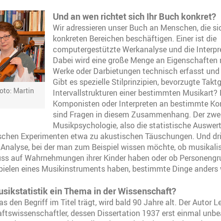
Und an wen richtet sich Ihr Buch konkret?
Wir adressieren unser Buch an Menschen, die si
konkreten Bereichen beschäftigen. Einer ist die
computergestützte Werkanalyse und die Interpr
Dabei wird eine große Menge an Eigenschaften 
Werke oder Darbietungen technisch erfasst und
Gibt es spezielle Stilprinzipien, bevorzugte Tak
oto: Martin
Intervallstrukturen einer bestimmten Musikart? 
Komponisten oder Interpreten an bestimmte K
sind Fragen in diesem Zusammenhang. Der zweit
Musikpsychologie, also die statistische Auswer
chen Experimenten etwa zu akustischen Täuschungen. Und dri
 Analyse, bei der man zum Beispiel wissen möchte, ob musikali
luss auf Wahrnehmungen ihrer Kinder haben oder ob Personengr
pielen eines Musikinstruments haben, bestimmte Dinge ander
usikstatistik ein Thema in der Wissenschaft?
s den Begriff im Titel trägt, wird bald 90 Jahre alt. Der Autor L
ftswissenschaftler, dessen Dissertation 1937 erst einmal unbe