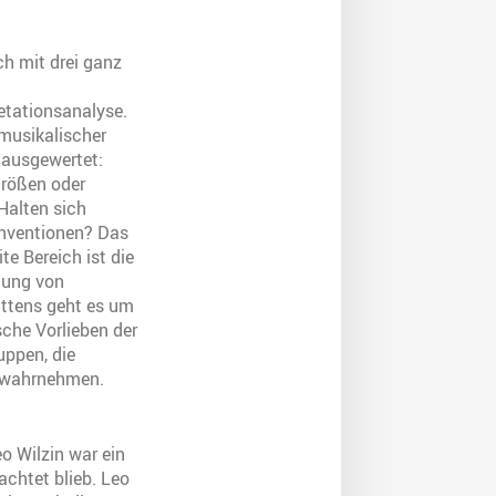
ch mit drei ganz
etationsanalyse.
musikalischer
 ausgewertet:
tgrößen oder
Halten sich
onventionen? Das
e Bereich ist die
tung von
ttens geht es um
sche Vorlieben der
uppen, die
s wahrnehmen.
eo Wilzin war ein
achtet blieb. Leo