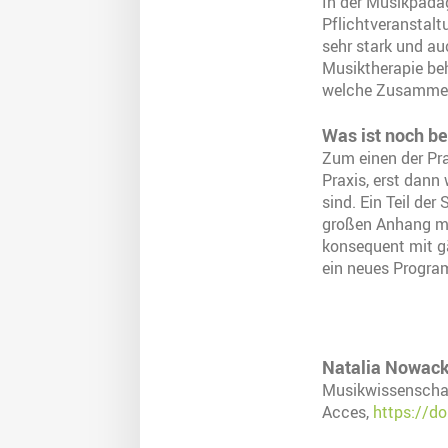
In der Musikpädag
Pflichtveranstalt
sehr stark und au
Musiktherapie be
welche Zusammen
Was ist noch b
Zum einen der Pra
Praxis, erst dann
sind. Ein Teil de
großen Anhang mi
konsequent mit g
ein neues Progra
Natalia Nowac
Musikwissenschaf
Acces,
https://d