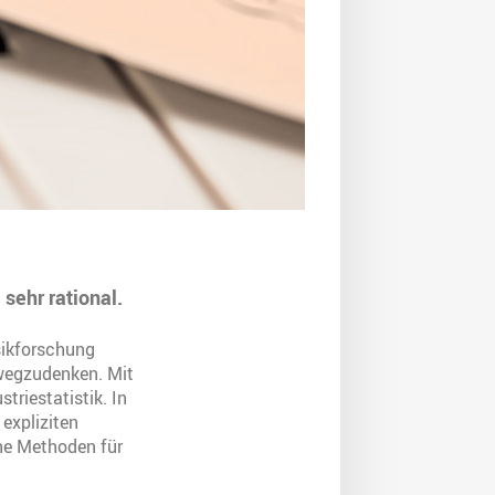
 sehr rational.
sikforschung
 wegzudenken. Mit
triestatistik. In
expliziten
che Methoden für