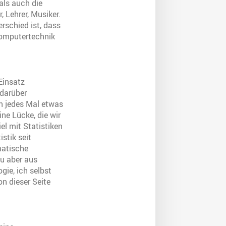
als auch die
 Lehrer, Musiker.
erschied ist, dass
Computertechnik
Einsatz
 darüber
n jedes Mal etwas
ne Lücke, die wir
el mit Statistiken
stik seit
matische
zu aber aus
ie, ich selbst
n dieser Seite