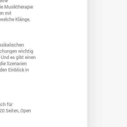
eine
ie Musiktherapie
en mit
 welche Klänge,
usikalischen
suchungen wichtig
 Und es gibt einen
die Szenarien
en Einblick in
uch für
20 Seiten, Open