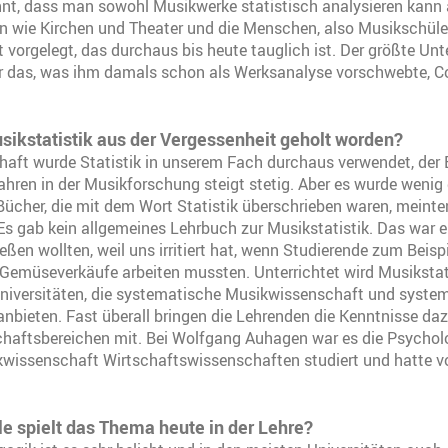
nnt, dass man sowohl Musikwerke statistisch analysieren kann 
n wie Kirchen und Theater und die Menschen, also Musikschüler,
t vorgelegt, das durchaus bis heute tauglich ist. Der größte Unt
ür das, was ihm damals schon als Werksanalyse vorschwebte, 
sikstatistik aus der Vergessenheit geholt worden?
haft wurde Statistik in unserem Fach durchaus verwendet, der 
fahren in der Musikforschung steigt stetig. Aber es wurde wenig
ücher, die mit dem Wort Statistik überschrieben waren, meinte
s gab kein allgemeines Lehrbuch zur Musikstatistik. Das war ei
ßen wollten, weil uns irritiert hat, wenn Studierende zum Beispi
 Gemüseverkäufe arbeiten mussten. Unterrichtet wird Musikstati
niversitäten, die systematische Musikwissenschaft und syste
bieten. Fast überall bringen die Lehrenden die Kenntnisse da
haftsbereichen mit. Bei Wolfgang Auhagen war es die Psycholog
wissenschaft Wirtschaftswissenschaften studiert und hatte vo
e spielt das Thema heute in der Lehre?