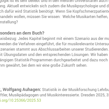
ogik ist es sehr beliebt und in den meisten Universitäten auch 
ung. Aktuell entwickeln sich zudem die Musikpsychologie und d
ch dafür wird Statistik benötigt. Wenn Sie Kopfschmerzpatient
handeln wollen, müssen Sie wissen: Welche Musikarten helfen,
stellung?
esonders an dem Buch?
xisbezug: Jedes Kapitel beginnt mit einem Szenario aus der m
 werden die Verfahren eingeführt, die für musikrelevante Unter
r Szenarien stammt aus Abschlussarbeiten unserer Studierenden.
t Übungsdaten und den entsprechenden Lösungen. Wir haben 
ängigen Statistik-Programmen durchgearbeitet und dazu noch d
mm gewährt, bei dem wir eine große Zukunft sehen.
k, Wolfgang Auhagen:
Statistik in der Musikforschung Lehrb
tler, Musikpädagogen und Musikinteressierte. Dresden 2025, 3
oi.org/10.25366/2025.53