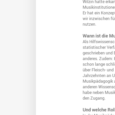
Wilzin hatte erka
Musikinstitutione
Er hat ein Konzep
wir inzwischen f
nutzen.
Wann ist die Mu
Als Hilfswissensc
statistischer Ver
geschrieben und B
anderes. Zudem: E
schon lange schlie
über Fleisch- und
Jahrzehnten an U
Musikpädagogik an
anderen Wissensc
habe neben Musik
den Zugang.
Und welche Roll