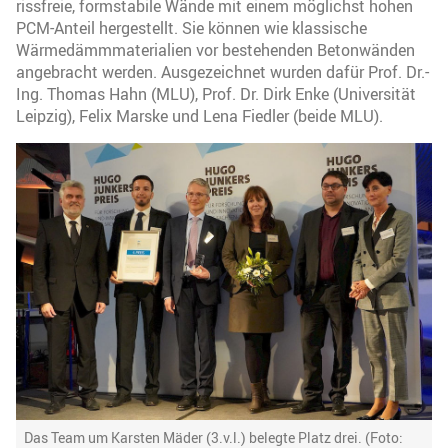
rissfreie, formstabile Wände mit einem möglichst hohen
PCM-Anteil hergestellt. Sie können wie klassische
Wärmedämmmaterialien vor bestehenden Betonwänden
angebracht werden. Ausgezeichnet wurden dafür Prof. Dr.-
Ing. Thomas Hahn (MLU), Prof. Dr. Dirk Enke (Universität
Leipzig), Felix Marske und Lena Fiedler (beide MLU).
Das Team um Karsten Mäder (3.v.l.) belegte Platz drei. (Foto: