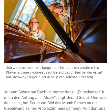
„Ich wundere mich, wie lange manche Leute ein verstimmtes
Klavier ertragen können“, sagt Gerald Seupt, hier bei der Arbeit
am Steinway-Flügel in der Aula. (Foto: Michael Deutsch)
Johann Sebastian Bach ist immer dabei. „Er bedeutet für
mich den Anfang aller Musik“, sagt Gerald Seupt. Und weil
das so ist, hat Seupt ein Bild des Musik-Genies an die
Giebelwand seines Arbeitszimmers gehängt. Von dort aus