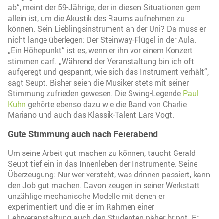
ab“, meint der 59-Jährige, der in diesen Situationen gern
allein ist, um die Akustik des Raums aufnehmen zu
können. Sein Lieblingsinstrument an der Uni? Da muss er
nicht lange überlegen: Der Steinway-Flügel in der Aula.
„Ein Höhepunkt“ ist es, wenn er ihn vor einem Konzert
stimmen darf. „Während der Veranstaltung bin ich oft
aufgeregt und gespannt, wie sich das Instrument verhält“,
sagt Seupt. Bisher seien die Musiker stets mit seiner
Stimmung zufrieden gewesen. Die Swing-Legende
Paul
Kuhn
gehörte ebenso dazu wie die Band von Charlie
Mariano und auch das Klassik-Talent Lars Vogt.
Gute Stimmung auch nach Feierabend
Um seine Arbeit gut machen zu können, taucht Gerald
Seupt tief ein in das Innenleben der Instrumente. Seine
Überzeugung: Nur wer versteht, was drinnen passiert, kann
den Job gut machen. Davon zeugen in seiner Werkstatt
unzählige mechanische Modelle mit denen er
experimentiert und die er im Rahmen einer
Lehrveranstaltung auch den Studenten näher bringt. Er