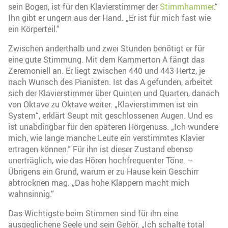
sein Bogen, ist für den Klavierstimmer der
Stimmhammer
.“
Ihn gibt er ungern aus der Hand. „Er ist für mich fast wie
ein Körperteil.“
Zwischen anderthalb und zwei Stunden benötigt er für
eine gute Stimmung. Mit dem Kammerton A fängt das
Zeremoniell an. Er liegt zwischen 440 und 443 Hertz, je
nach Wunsch des Pianisten. Ist das A gefunden, arbeitet
sich der Klavierstimmer über Quinten und Quarten, danach
von Oktave zu Oktave weiter. „Klavierstimmen ist ein
System“, erklärt Seupt mit geschlossenen Augen. Und es
ist unabdingbar für den späteren Hörgenuss. „Ich wundere
mich, wie lange manche Leute ein verstimmtes Klavier
ertragen können.“ Für ihn ist dieser Zustand ebenso
unerträglich, wie das Hören hochfrequenter Töne. –
Übrigens ein Grund, warum er zu Hause kein Geschirr
abtrocknen mag. „Das hohe Klappern macht mich
wahnsinnig.“
Das Wichtigste beim Stimmen sind für ihn eine
ausgeglichene Seele und sein Gehör. „Ich schalte total