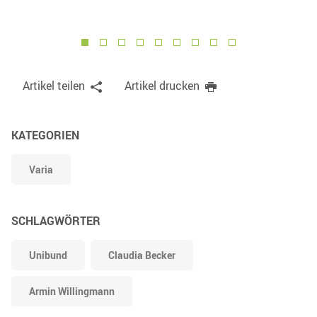
1
2
3
4
5
6
7
8
9
Artikel teilen
Artikel drucken
KATEGORIEN
Varia
SCHLAGWÖRTER
Unibund
Claudia Becker
Armin Willingmann